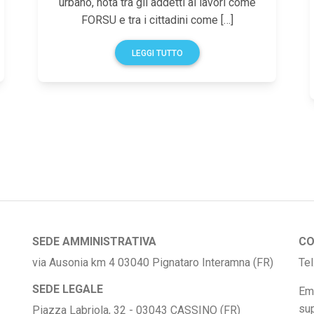
urbano, nota tra gli addetti ai lavori come
FORSU e tra i cittadini come […]
LEGGI TUTTO
SEDE AMMINISTRATIVA
CO
via Ausonia km 4 03040 Pignataro Interamna (FR)
Te
SEDE LEGALE
Em
su
Piazza Labriola, 32 - 03043 CASSINO (FR)