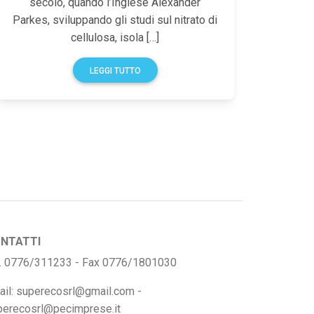
secolo, quando l’Inglese Alexander
Parkes, sviluppando gli studi sul nitrato di
cellulosa, isola […]
LEGGI TUTTO
NTATTI
l. 0776/311233 - Fax 0776/1801030
ail: superecosrl@gmail.com -
perecosrl@pecimprese.it