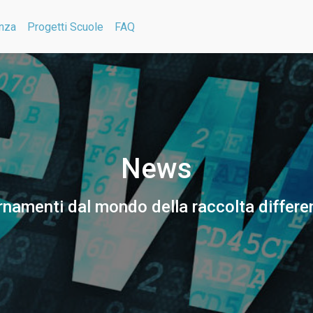
nza
Progetti Scuole
FAQ
News
namenti dal mondo della raccolta differe